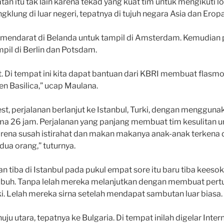
tan itu tak lain karena tekad yang kuat tim untuk mengikuti 
ung di luar negeri, tepatnya di tujuh negara Asia dan Eropa
i mendarat di Belanda untuk tampil di Amsterdam. Kemudian p
pil di Berlin dan Potsdam.
t. Di tempat ini kita dapat bantuan dari KBRI membuat flasm
n Basilica,” ucap Maulana.
st, perjalanan berlanjut ke Istanbul, Turki, dengan menggun
a 26 jam. Perjalanan yang panjang membuat tim kesulitan un
rena susah istirahat dan makan makanya anak-anak terkena 
ua orang,” tuturnya.
n tiba di Istanbul pada pukul empat sore itu baru tiba keesok
 subuh. Tanpa lelah mereka melanjutkan dengan membuat pert
 Lelah mereka sirna setelah mendapat sambutan luar biasa.
ju utara, tepatnya ke Bulgaria. Di tempat inilah digelar Inter