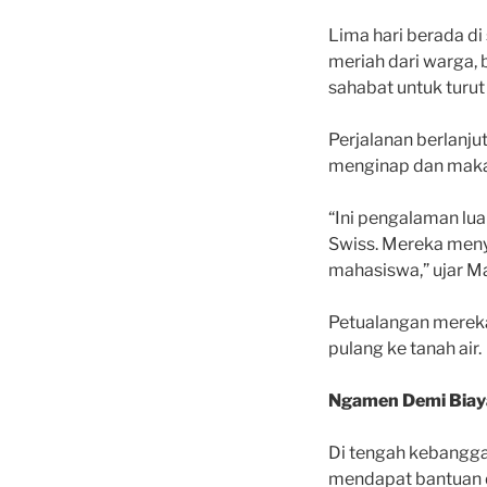
Lima hari berada di
meriah dari warga,
sahabat untuk turu
Perjalanan berlanj
menginap dan maka
“Ini pengalaman lua
Swiss. Mereka menya
mahasiswa,” ujar M
Petualangan mereka
pulang ke tanah air.
Ngamen Demi Biay
Di tengah kebanggaa
mendapat bantuan da