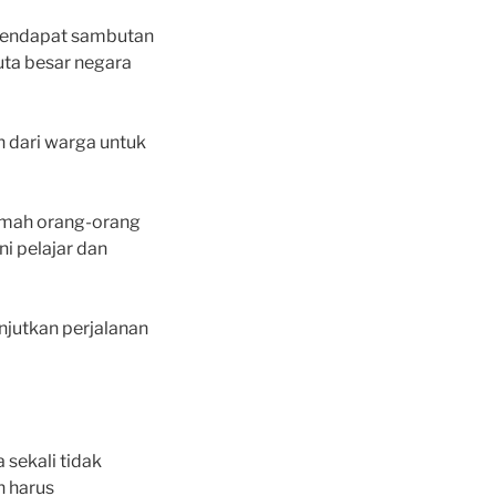
i mendapat sambutan
uta besar negara
n dari warga untuk
 rumah orang-orang
i pelajar dan
njutkan perjalanan
 sekali tidak
h harus