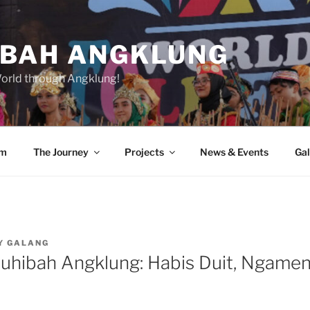
BAH ANGKLUNG
World through Angklung!
am
The Journey
Projects
News & Events
Gal
Y
GALANG
uhibah Angklung: Habis Duit, Ngamen