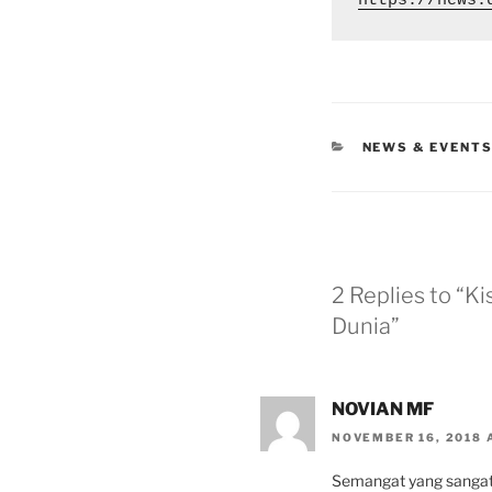
https://news.
CATEGORIES
NEWS & EVENT
2 Replies to “K
Dunia”
NOVIAN MF
NOVEMBER 16, 2018 A
Semangat yang sangat