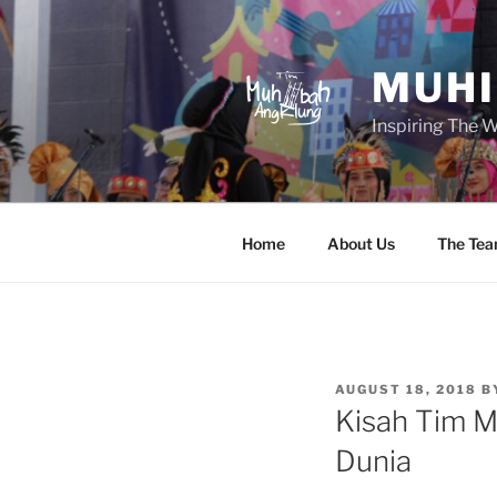
Skip
to
content
MUHI
Inspiring The 
Home
About Us
The Te
POSTED
AUGUST 18, 2018
B
ON
Kisah Tim M
Dunia