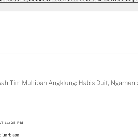
detik.com/jawabarat/4172267/kisah-tim-muhibah-angk
S
isah Tim Muhibah Angklung: Habis Duit, Ngamen 
T 11:25 PM
 luarbiasa