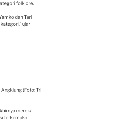
tegori folklore.
 Yamko dan Tari
kategori,” ujar
Angklung (Foto: Tri
akhirnya mereka
isi terkemuka