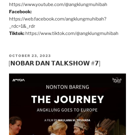
https://www.youtube.com/@angklungmuhibah
Facebook:
https://web.facebook.com/angklungmuhibah?
_rdc=1&_rdr
Tiktok:
https://www.tiktok.com/@angklungmuhibah
POSTED
OCTOBER 23, 2023
ON
[𝗡𝗢𝗕𝗔𝗥 𝗗𝗔𝗡 𝗧𝗔𝗟𝗞𝗦𝗛𝗢𝗪 #𝟳]