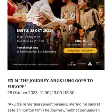
𝗙𝗜𝗟𝗠 “𝗧𝗛𝗘 𝗝𝗢𝗨𝗥𝗡𝗘𝗬: 𝗔𝗡𝗚𝗞𝗟𝗨𝗡𝗚 𝗚𝗢𝗘𝗦 𝗧𝗢
𝗘𝗨𝗥𝗢𝗣𝗘”
28 Oktober 2023 | 11.00 | 13.00 | 15.30
“Aku disini merasa sangat bahagia, merinding banget
setelah nonton film The Journey, melihat perjuangan