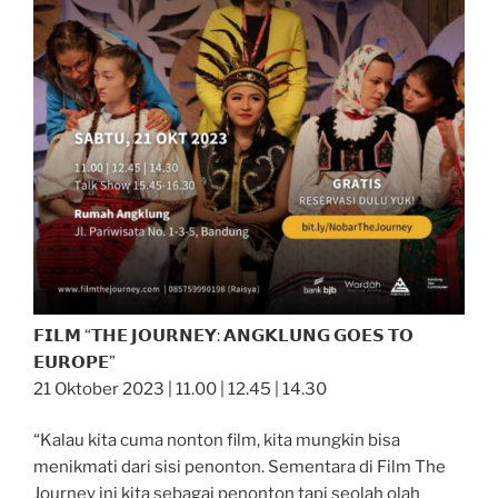
𝗙𝗜𝗟𝗠 “𝗧𝗛𝗘 𝗝𝗢𝗨𝗥𝗡𝗘𝗬: 𝗔𝗡𝗚𝗞𝗟𝗨𝗡𝗚 𝗚𝗢𝗘𝗦 𝗧𝗢
𝗘𝗨𝗥𝗢𝗣𝗘”
21 Oktober 2023 | 11.00 | 12.45 | 14.30
“Kalau kita cuma nonton film, kita mungkin bisa
menikmati dari sisi penonton. Sementara di Film The
Journey ini kita sebagai penonton tapi seolah olah