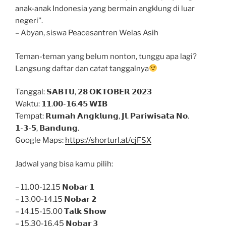
anak-anak Indonesia yang bermain angklung di luar
negeri”.
– Abyan, siswa Peacesantren Welas Asih
Teman-teman yang belum nonton, tunggu apa lagi?
Langsung daftar dan catat tanggalnya
Tanggal: 𝗦𝗔𝗕𝗧𝗨, 𝟮𝟴 𝗢𝗞𝗧𝗢𝗕𝗘𝗥 𝟮𝟬𝟮𝟯
Waktu: 𝟭𝟭.𝟬𝟬-𝟭𝟲.𝟰𝟱 𝗪𝗜𝗕
Tempat: 𝗥𝘂𝗺𝗮𝗵 𝗔𝗻𝗴𝗸𝗹𝘂𝗻𝗴, 𝗝𝗹. 𝗣𝗮𝗿𝗶𝘄𝗶𝘀𝗮𝘁𝗮 𝗡𝗼.
𝟭-𝟯-𝟱, 𝗕𝗮𝗻𝗱𝘂𝗻𝗴.
Google Maps:
https://shorturl.at/cjFSX
Jadwal yang bisa kamu pilih:
– 11.00-12.15 𝗡𝗼𝗯𝗮𝗿 𝟭
– 13.00-14.15 𝗡𝗼𝗯𝗮𝗿 𝟮
– 14.15-15.00 𝗧𝗮𝗹𝗸 𝗦𝗵𝗼𝘄
– 15.30-16.45 𝗡𝗼𝗯𝗮𝗿 𝟯