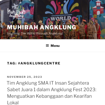
Skip
to
content
MUHIBAH ANGKLUNG
Inspiring The World through Angklung!
Menu
TAG:
#ANGKLUNGCENTRE
POSTED
NOVEMBER 25, 2023
ON
Tim Angklung SMA IT Insan Sejahtera
Sabet Juara 1 dalam Angklung Fest 2023:
Menguatkan Kebanggaan dan Kearifan
Lokal