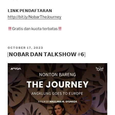
𝗟𝗜𝗡𝗞 𝗣𝗘𝗡𝗗𝗔𝗙𝗧𝗔𝗥𝗔𝗡
http://bit.ly/NobarTheJourney
Gratis dan kuota terbatas
POSTED
OCTOBER 17, 2023
ON
[𝗡𝗢𝗕𝗔𝗥 𝗗𝗔𝗡 𝗧𝗔𝗟𝗞𝗦𝗛𝗢𝗪 #𝟲]