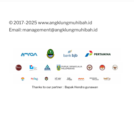
Muhibah
tampil
di
© 2017-2025 www.angklungmuhibah.id
Eropa”
Email: management@angklungmuhibah.id