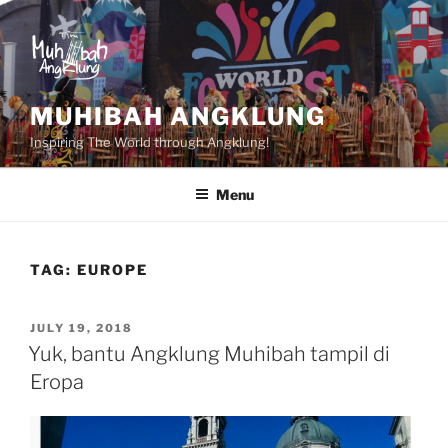
Skip
to
content
MUHIBAH ANGKLUNG
Inspiring The World through Angklung!
Menu
TAG:
EUROPE
POSTED
JULY 19, 2018
ON
Yuk, bantu Angklung Muhibah tampil di
Eropa