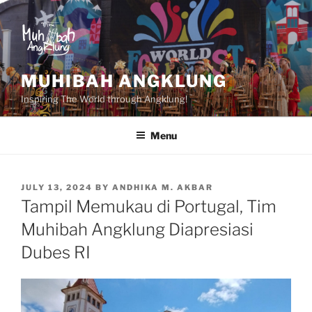
Skip
to
content
MUHIBAH ANGKLUNG
Inspiring The World through Angklung!
Menu
POSTED
JULY 13, 2024
BY
ANDHIKA M. AKBAR
ON
Tampil Memukau di Portugal, Tim
Muhibah Angklung Diapresiasi
Dubes RI