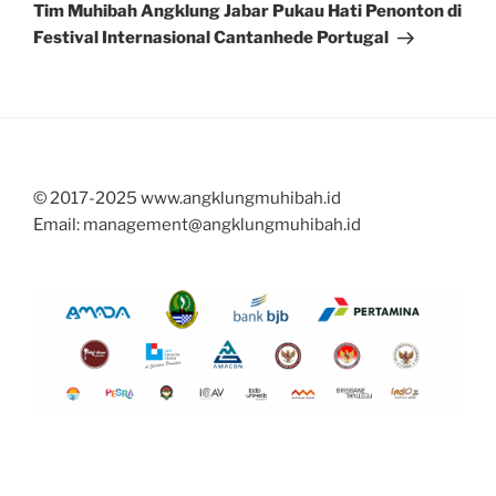
Post
Tim Muhibah Angklung Jabar Pukau Hati Penonton di
Festival Internasional Cantanhede Portugal
© 2017-2025 www.angklungmuhibah.id
Email: management@angklungmuhibah.id