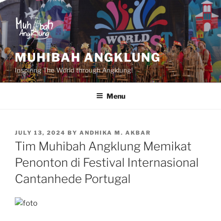
Skip
to
content
MUHIBAH ANGKLUNG
Inspiring The World through Angklung!
Menu
POSTED
JULY 13, 2024
BY
ANDHIKA M. AKBAR
ON
Tim Muhibah Angklung Memikat
Penonton di Festival Internasional
Cantanhede Portugal