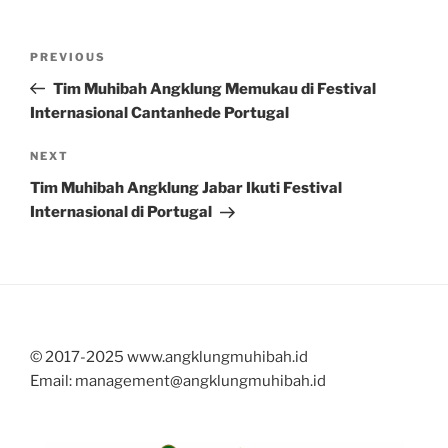
Post
Previous
PREVIOUS
navigation
Post
Tim Muhibah Angklung Memukau di Festival
Internasional Cantanhede Portugal
Next
NEXT
Post
Tim Muhibah Angklung Jabar Ikuti Festival
Internasional di Portugal
© 2017-2025 www.angklungmuhibah.id
Email: management@angklungmuhibah.id