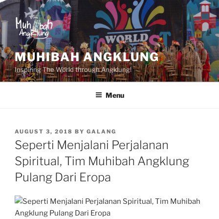
Skip
to
content
MUHIBAH ANGKLUNG
Inspiring The World through Angklung!
Menu
POSTED
AUGUST 3, 2018
BY
GALANG
ON
Seperti Menjalani Perjalanan
Spiritual, Tim Muhibah Angklung
Pulang Dari Eropa