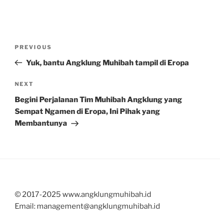
Post
Previous
PREVIOUS
navigation
Post
Yuk, bantu Angklung Muhibah tampil di Eropa
Next
NEXT
Post
Begini Perjalanan Tim Muhibah Angklung yang
Sempat Ngamen di Eropa, Ini Pihak yang
Membantunya
© 2017-2025 www.angklungmuhibah.id
Email: management@angklungmuhibah.id