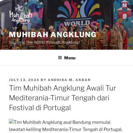
Skip
to
content
MUHIBAH ANGKLUNG
Inspiring The World through Angklung!
Menu
POSTED
JULY 13, 2024
BY
ANDHIKA M. AKBAR
ON
Tim Muhibah Angklung Awali Tur
Mediterania-Timur Tengah dari
Festival di Portugal