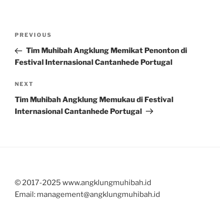
Post
Previous
PREVIOUS
navigation
Post
Tim Muhibah Angklung Memikat Penonton di
Festival Internasional Cantanhede Portugal
Next
NEXT
Post
Tim Muhibah Angklung Memukau di Festival
Internasional Cantanhede Portugal
© 2017-2025 www.angklungmuhibah.id
Email: management@angklungmuhibah.id