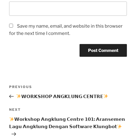
Save my name, email, and website in this browser
for the next time I comment.
Post
Previous
PREVIOUS
navigation
Post
𝗪𝗢𝗥𝗞𝗦𝗛𝗢𝗣 𝗔𝗡𝗚𝗞𝗟𝗨𝗡𝗚 𝗖𝗘𝗡𝗧𝗥𝗘
Next
NEXT
Post
𝗪𝗼𝗿𝗸𝘀𝗵𝗼𝗽 𝗔𝗻𝗴𝗸𝗹𝘂𝗻𝗴 𝗖𝗲𝗻𝘁𝗿𝗲 𝟭𝟬𝟭: 𝗔𝗿𝗮𝗻𝘀𝗲𝗺𝗲𝗻
𝗟𝗮𝗴𝘂 𝗔𝗻𝗴𝗸𝗹𝘂𝗻𝗴 𝗗𝗲𝗻𝗴𝗮𝗻 𝗦𝗼𝗳𝘁𝘄𝗮𝗿𝗲 𝗞𝗹𝘂𝗻𝗴𝗯𝗼𝘁