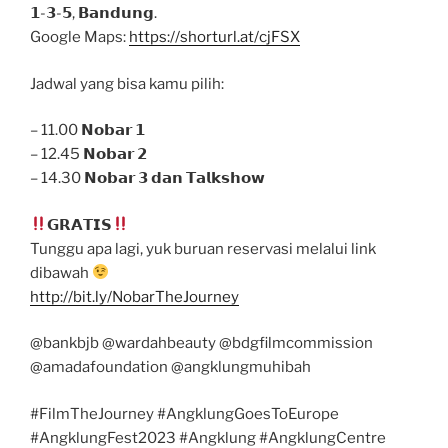
𝟭-𝟯-𝟱, 𝗕𝗮𝗻𝗱𝘂𝗻𝗴.
Google Maps:
https://shorturl.at/cjFSX
Jadwal yang bisa kamu pilih:
– 11.00 𝗡𝗼𝗯𝗮𝗿 𝟭
– 12.45 𝗡𝗼𝗯𝗮𝗿 𝟮
– 14.30 𝗡𝗼𝗯𝗮𝗿 𝟯 𝗱𝗮𝗻 𝗧𝗮𝗹𝗸𝘀𝗵𝗼𝘄
𝗚𝗥𝗔𝗧𝗜𝗦
Tunggu apa lagi, yuk buruan reservasi melalui link
dibawah
http://bit.ly/NobarTheJourney
@bankbjb @wardahbeauty @bdgfilmcommission
@amadafoundation @angklungmuhibah
#FilmTheJourney #AngklungGoesToEurope
#AngklungFest2023 #Angklung #AngklungCentre