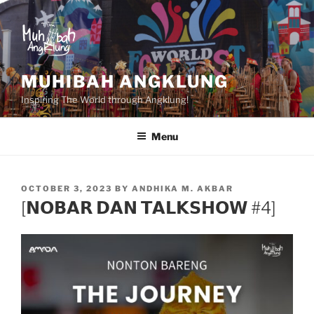
Skip
to
content
MUHIBAH ANGKLUNG
Inspiring The World through Angklung!
Menu
POSTED
OCTOBER 3, 2023
BY
ANDHIKA M. AKBAR
ON
[𝗡𝗢𝗕𝗔𝗥 𝗗𝗔𝗡 𝗧𝗔𝗟𝗞𝗦𝗛𝗢𝗪 #4]