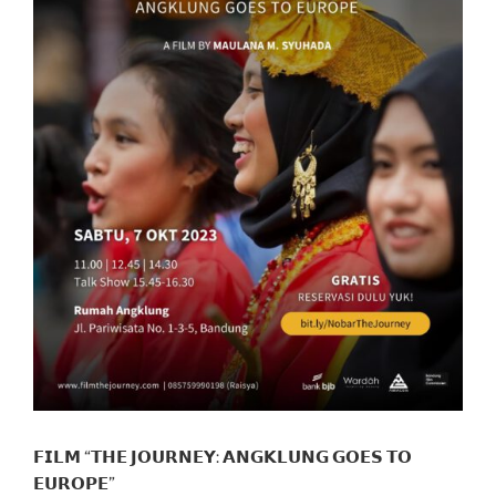
𝗙𝗜𝗟𝗠 “𝗧𝗛𝗘 𝗝𝗢𝗨𝗥𝗡𝗘𝗬: 𝗔𝗡𝗚𝗞𝗟𝗨𝗡𝗚 𝗚𝗢𝗘𝗦 𝗧𝗢
𝗘𝗨𝗥𝗢𝗣𝗘”