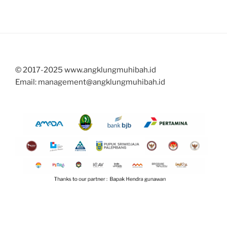
© 2017-2025 www.angklungmuhibah.id
Email: management@angklungmuhibah.id