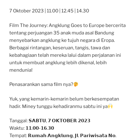
7 Oktober 2023 | 11.00 | 12.45 | 14.30
Film The Journey: Angklung Goes to Europe bercerita
tentang perjuangan 35 anak muda asal Bandung
menyebarkan angklung ke tujuh negara di Eropa.
Berbagai rintangan, keseruan, tangis, tawa dan
kebahagiaan telah mereka lalui dalam perjalanan ini
untuk membuat angklung lebih dikenal, lebih
mendunia!
Penasarankan sama film nya?
Yuk, yang kemarin-kemarin belum berkesempatan
hadir. Miney tunggu kehadiranmu sabtu ini ya
Tanggal: 𝗦𝗔𝗕𝗧𝗨, 𝟳 𝗢𝗞𝗧𝗢𝗕𝗘𝗥 𝟮𝟬𝟮𝟯
Waktu: 𝟭𝟭.𝟬𝟬-𝟭𝟲.𝟯𝟬
Tempat: 𝗥𝘂𝗺𝗮𝗵 𝗔𝗻𝗴𝗸𝗹𝘂𝗻𝗴, 𝗝𝗹. 𝗣𝗮𝗿𝗶𝘄𝗶𝘀𝗮𝘁𝗮 𝗡𝗼.